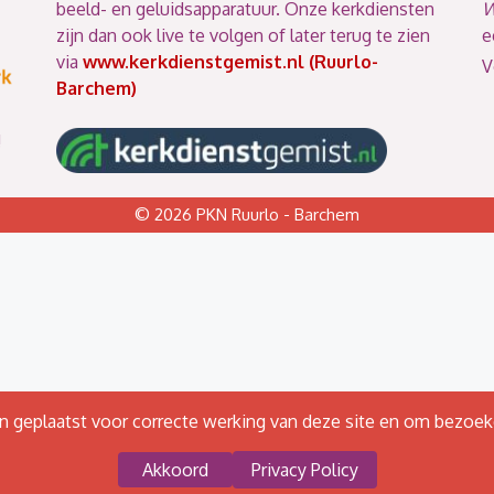
beeld- en geluidsapparatuur. Onze kerkdiensten
W
zijn dan ook live te volgen of later terug te zien
e
via
www.kerkdienstgemist.nl (Ruurlo-
V
Barchem)
!
© 2026 PKN Ruurlo - Barchem
 geplaatst voor correcte werking van deze site en om bezoek
Akkoord
Privacy Policy