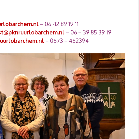
urlobarchem.nl
– 06 -12 89 19 11
rst@pknruurlobarchem.nl
– 06 – 39 85 39 19
ruurlobarchem.nl
– 0573 – 452394