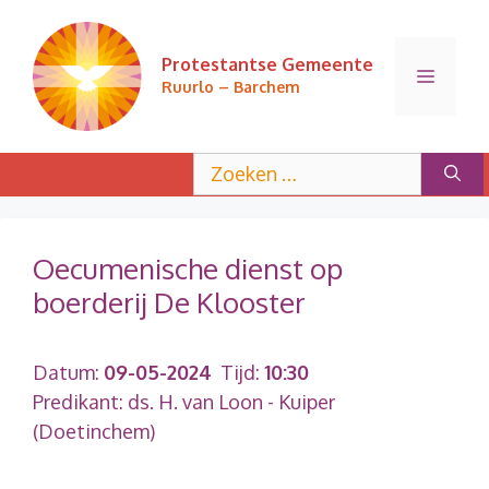
Ga
naar
Protestantse Gemeente
de
Menu
Ruurlo – Barchem
inhoud
Zoek
naar:
Oecumenische dienst op
boerderij De Klooster
Datum:
09-05-2024
Tijd:
10:30
Predikant: ds. H. van Loon - Kuiper
(Doetinchem)