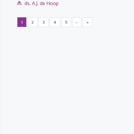
ds. A.J. de Hoop
1
2
3
4
5
›
»