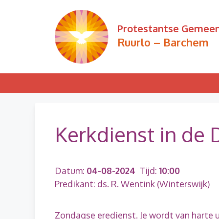
Ga
naar
Protestantse Gemee
de
Ruurlo – Barchem
inhoud
Kerkdienst in de
Datum:
04-08-2024
Tijd:
10:00
Predikant: ds. R. Wentink (Winterswijk)
Zondagse eredienst. Je wordt van harte 