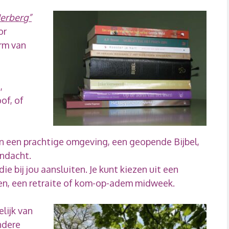
Herberg”
or
orm van
,
of, of
 in een prachtige omgeving, een geopende Bijbel,
andacht.
 bij jou aansluiten. Je kunt kiezen uit een
n, een retraite of kom-op-adem midweek.
lijk van
ndere