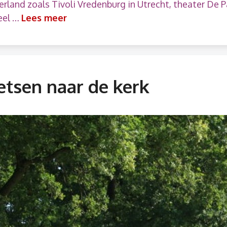
erland zoals Tivoli Vredenburg in Utrecht, theater De 
eel …
Lees meer
etsen naar de kerk