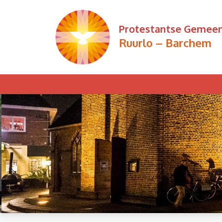
Ga
naar
Protestantse Gemee
de
Ruurlo – Barchem
inhoud