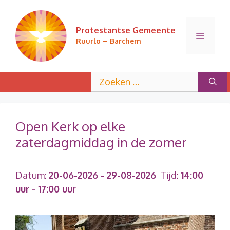
Ga
naar
Protestantse Gemeente
de
Menu
Ruurlo – Barchem
inhoud
Zoek
naar:
Open Kerk op elke
zaterdagmiddag in de zomer
Datum:
20-06-2026
- 29-08-2026
Tijd:
14:00
uur - 17:00 uur