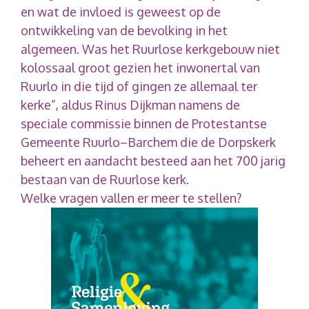
en wat de invloed is geweest op de
ontwikkeling van de bevolking in het
algemeen. Was het Ruurlose kerkgebouw niet
kolossaal groot gezien het inwonertal van
Ruurlo in die tijd of gingen ze allemaal ter
kerke”, aldus Rinus Dijkman namens de
speciale commissie binnen de Protestantse
Gemeente Ruurlo–Barchem die de Dorpskerk
beheert en aandacht besteed aan het 700 jarig
bestaan van de Ruurlose kerk.
Welke vragen vallen er meer te stellen?