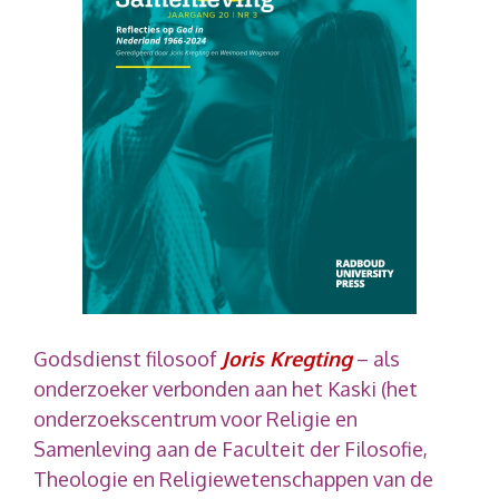
Godsdienst filosoof
Joris Kregting
– als
onderzoeker verbonden aan het Kaski (het
onderzoekscentrum voor Religie en
Samenleving aan de Faculteit der Filosofie,
Theologie en Religiewetenschappen van de