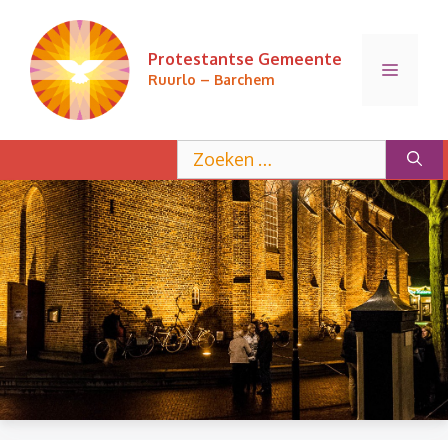
Ga
naar
Protestantse Gemeente
de
Menu
Ruurlo – Barchem
inhoud
Zoek
naar: