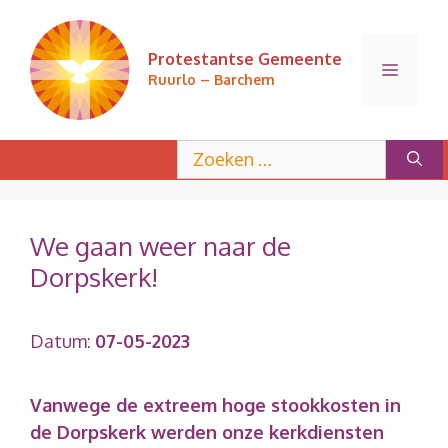
Ga
naar
Protestantse Gemeente
de
Menu
Ruurlo – Barchem
inhoud
Zoek
naar:
We gaan weer naar de
Dorpskerk!
Datum:
07-05-2023
Vanwege de extreem hoge stookkosten in
de Dorpskerk werden onze kerkdiensten