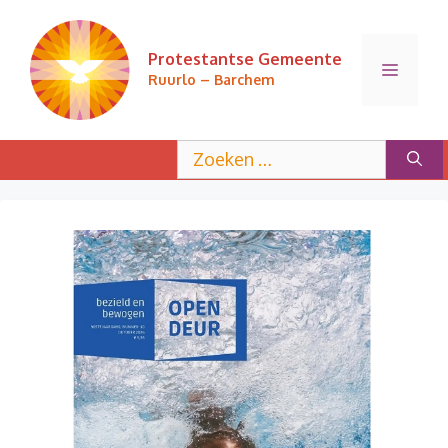
Ga
naar
Protestantse Gemeente
de
Menu
Ruurlo – Barchem
inhoud
Zoek
naar: