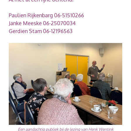
Paulien Rijkenbarg 06-51510266
Janke Meeske 06-25070034
Gerdien Stam 06-12196563
Een aandachtig publiek bij de lezing van Henk Wentink