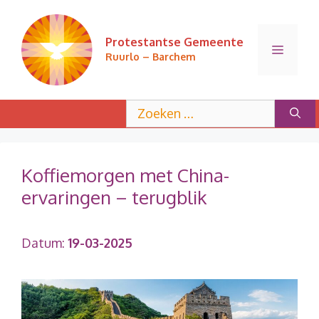
Ga
naar
Protestantse Gemeente
de
Menu
Ruurlo – Barchem
inhoud
Zoek
naar:
Koffiemorgen met China-
ervaringen – terugblik
Datum:
19-03-2025