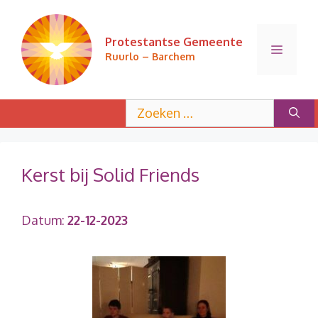
Ga
naar
Protestantse Gemeente
de
Menu
Ruurlo – Barchem
inhoud
Zoek
naar:
Kerst bij Solid Friends
Datum:
22-12-2023