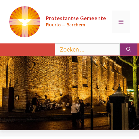
Ga
naar
Protestantse Gemeente
de
Menu
Ruurlo – Barchem
inhoud
Zoek
naar: