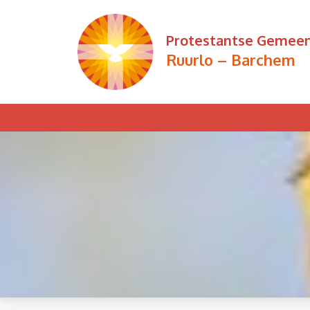
Ga
naar
Protestantse Gemee
de
Ruurlo – Barchem
inhoud