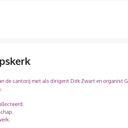
rpskerk
de cantorij met als dirigent Dirk Zwart en organist G
.
ollecteerd.
schap.
werk.