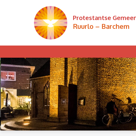
Ga
naar
Protestantse Gemee
de
Ruurlo – Barchem
inhoud