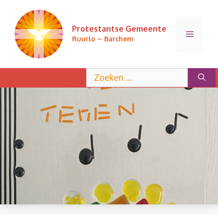
Ga
naar
Protestantse Gemeente
de
Menu
Ruurlo – Barchem
inhoud
Zoek
naar: