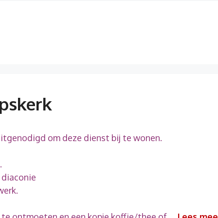
rpskerk
uitgenodigd om deze dienst bij te wonen.
.
e diaconie
werk.
r te ontmoeten en een kopje koffie/thee of …
Lees mee