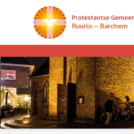
Ga
naar
Protestantse Gemee
de
Ruurlo – Barchem
inhoud