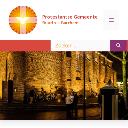
Ga
naar
Protestantse Gemeente
de
Menu
Ruurlo – Barchem
inhoud
Zoek
naar: