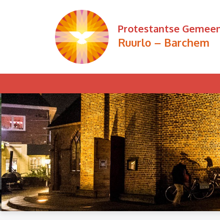
Ga
naar
Protestantse Gemee
de
Ruurlo – Barchem
inhoud