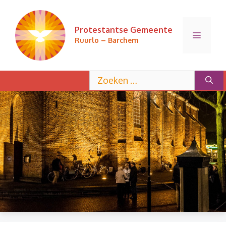
Ga
naar
Protestantse Gemeente
de
Menu
Ruurlo – Barchem
inhoud
Zoek
naar: