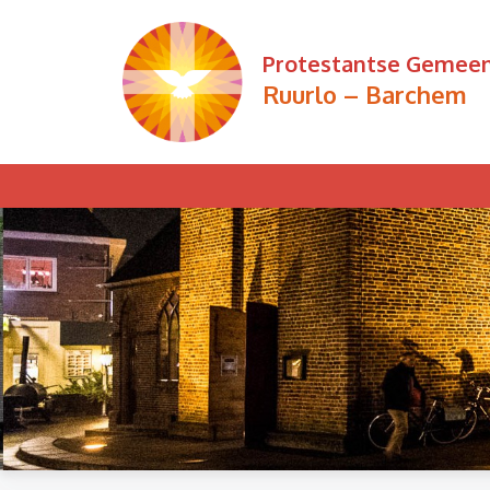
Ga
naar
Protestantse Gemee
de
Ruurlo – Barchem
inhoud