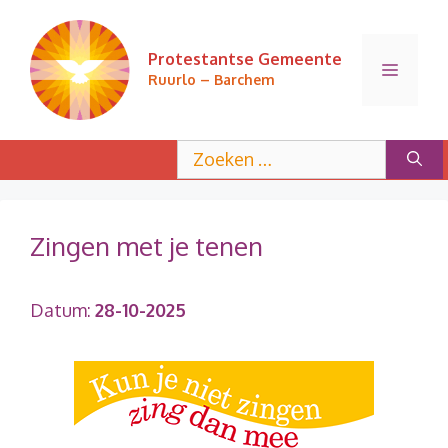
Ga
naar
Protestantse Gemeente
de
Menu
Ruurlo – Barchem
inhoud
Zoek
naar:
Zingen met je tenen
Datum:
28-10-2025