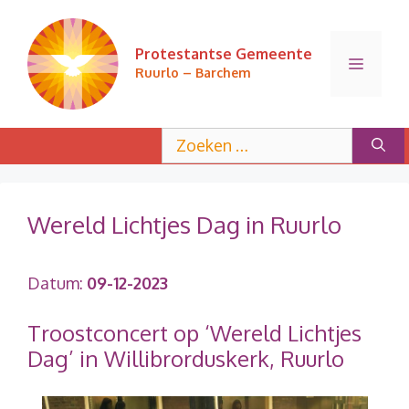
Ga
naar
Protestantse Gemeente
de
Menu
Ruurlo – Barchem
inhoud
Zoek
naar:
Wereld Lichtjes Dag in Ruurlo
Datum:
09-12-2023
Troostconcert op ‘Wereld Lichtjes
Dag’ in Willibrorduskerk, Ruurlo