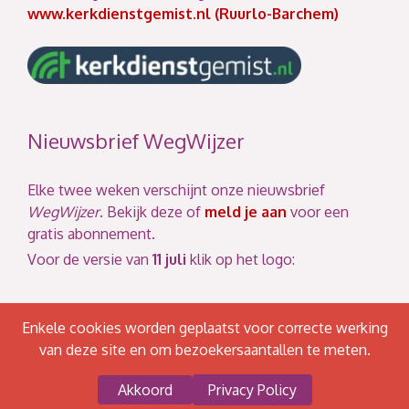
www.kerkdienstgemist.nl (Ruurlo-Barchem)
Nieuwsbrief WegWijzer
Elke twee weken verschijnt onze nieuwsbrief
WegWijzer
. Bekijk deze of
meld je aan
voor een
gratis abonnement.
Voor de versie van
11 juli
klik op het logo:
Enkele cookies worden geplaatst voor correcte werking
van deze site en om bezoekersaantallen te meten.
Akkoord
Privacy Policy
© 2026 PKN Ruurlo - Barchem