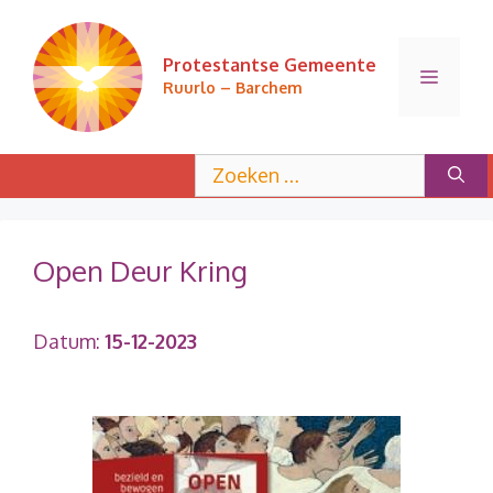
Ga
naar
Protestantse Gemeente
de
Menu
Ruurlo – Barchem
inhoud
Zoek
naar:
Open Deur Kring
Datum:
15-12-2023