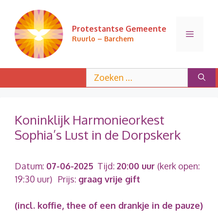
Ga
naar
Protestantse Gemeente
de
Menu
Ruurlo – Barchem
inhoud
Zoek
naar:
Koninklijk Harmonieorkest
Sophia’s Lust in de Dorpskerk
Datum:
07-06-2025
Tijd:
20:00 uur
(kerk open:
19:30 uur)
Prijs:
graag vrije gift
(incl. koffie, thee of een drankje in de pauze)