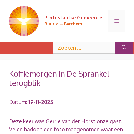
Ga
naar
Protestantse Gemeente
de
Menu
Ruurlo – Barchem
inhoud
Zoek
naar:
Koffiemorgen in De Sprankel –
terugblik
Datum:
19-11-2025
Deze keer was Gerrie van der Horst onze gast.
Velen hadden een foto meegenomen waar een