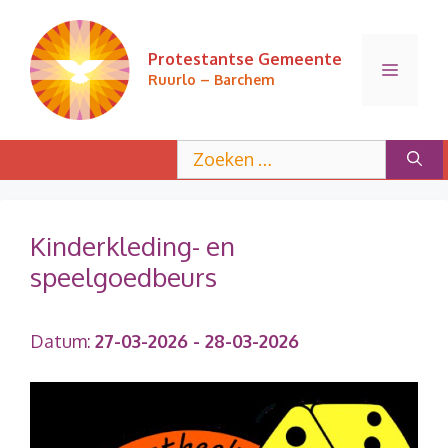
Ga
naar
Protestantse Gemeente
de
Menu
Ruurlo – Barchem
inhoud
Zoek
naar:
Kinderkleding- en
speelgoedbeurs
Datum:
27-03-2026
- 28-03-2026