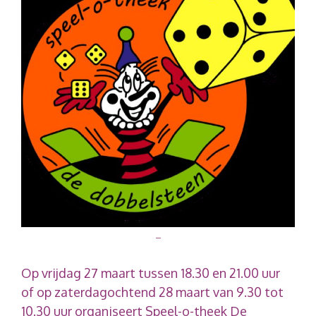
–
Op vrijdag 27 maart tussen 18.30 en 21.00 uur
of op zaterdagochtend 28 maart van 9.30 tot
10.30 uur organiseert Speel-o-theek De