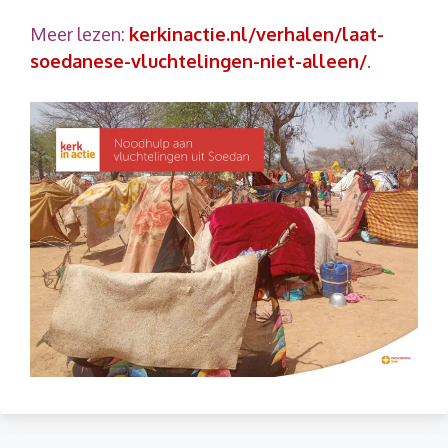
Meer lezen:
kerkinactie.nl/verhalen/laat-
soedanese-vluchtelingen-niet-alleen/
.