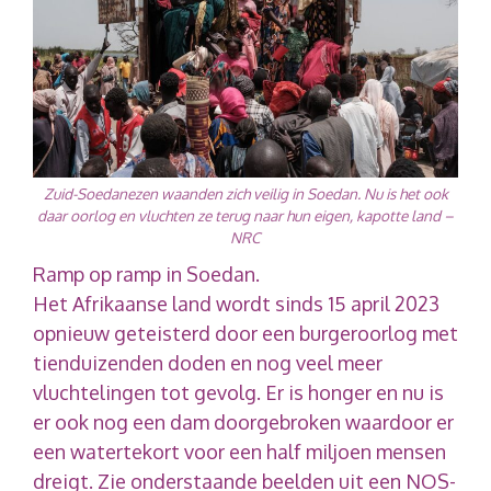
Zuid-Soedanezen waanden zich veilig in Soedan. Nu is het ook
daar oorlog en vluchten ze terug naar hun eigen, kapotte land –
NRC
Ramp op ramp in Soedan.
Het Afrikaanse land wordt sinds 15 april 2023
opnieuw geteisterd door een burgeroorlog met
tienduizenden doden en nog veel meer
vluchtelingen tot gevolg. Er is honger en nu is
er ook nog een dam doorgebroken waardoor er
een watertekort voor een half miljoen mensen
dreigt. Zie onderstaande beelden uit een NOS-