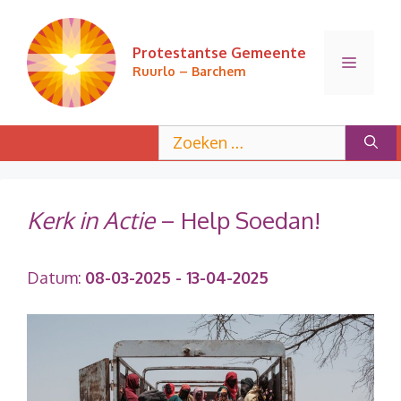
Ga
naar
Protestantse Gemeente
de
Menu
Ruurlo – Barchem
inhoud
Zoek
naar:
Kerk in Actie
– Help Soedan!
Datum:
08-03-2025
- 13-04-2025