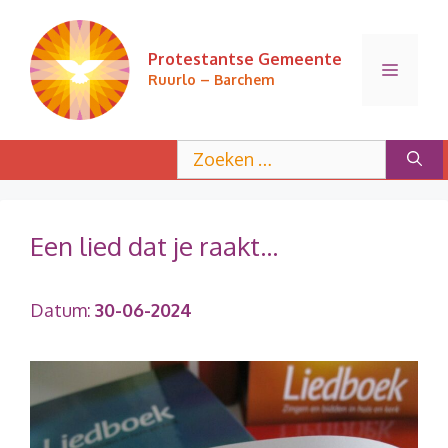
Ga
naar
Protestantse Gemeente
de
Menu
Ruurlo – Barchem
inhoud
Zoek
naar:
Een lied dat je raakt…
Datum:
30-06-2024