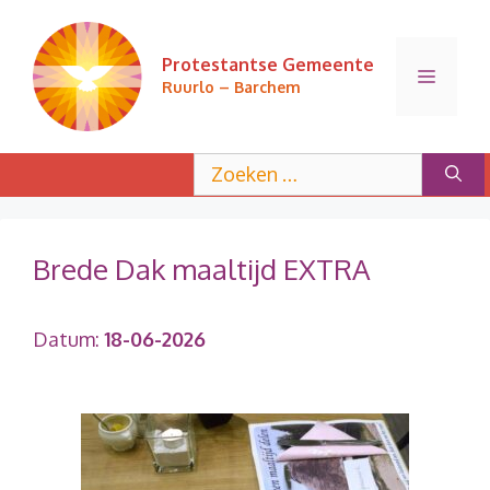
Ga
naar
Protestantse Gemeente
de
Menu
Ruurlo – Barchem
inhoud
Zoek
naar:
Brede Dak maaltijd EXTRA
Datum:
18-06-2026