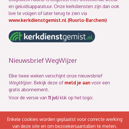
en geluidsapparatuur. Onze kerkdiensten zijn dan ook
live te volgen of later terug te zien via
www.kerkdienstgemist.nl (Ruurlo-Barchem)
Nieuwsbrief WegWijzer
Elke twee weken verschijnt onze nieuwsbrief
WegWijzer
. Bekijk deze of
meld je aan
voor een
gratis abonnement.
Voor de versie van
11 juli
klik op het logo:
Enkele cookies worden geplaatst voor correcte werking
van deze site en om bezoekersaantallen te meten.