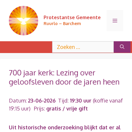
Ga
naar
Protestantse Gemeente
de
Menu
Ruurlo – Barchem
inhoud
Zoek
naar:
700 jaar kerk: Lezing over
geloofsleven door de jaren heen
Datum:
23-06-2026
Tijd:
19:30 uur
(koffie vanaf
19:15 uur)
Prijs:
gratis / vrije gift
Uit historische onderzoeking blijkt dat er al