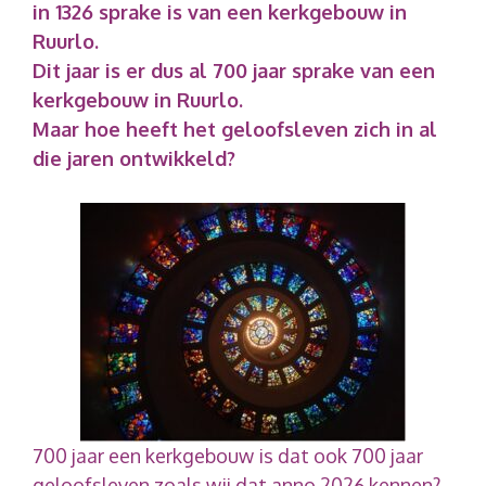
in 1326 sprake is van een kerkgebouw in
Ruurlo.
Dit jaar is er dus
al 700 jaar sprake van een
kerkgebouw in Ruurlo.
Maar hoe heeft het geloofsleven zich in al
die jaren ontwikkeld?
700 jaar een kerkgebouw is dat ook 700 jaar
geloofsleven zoals wij dat anno 2026 kennen?