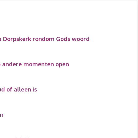
e Dorpskerk rondom Gods woord
op andere momenten open
d of alleen is
jn