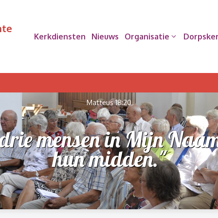
nte
Kerkdiensten
Nieuws
Organisatie
Dorpske
Matteus 18:20
rie mensen in Mijn Naam 
hun midden."