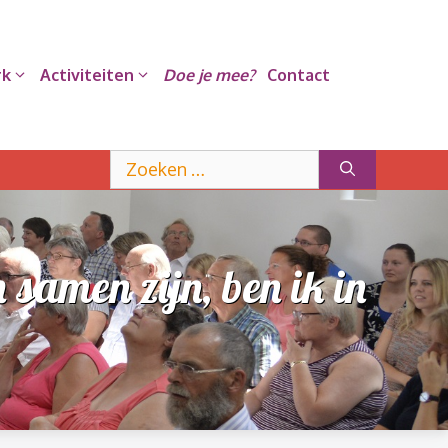
rk
Activiteiten
Doe je mee?
Contact
Zoek
naar:
samen zijn, ben ik in