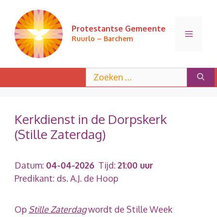
Ga
naar
Protestantse Gemeente
de
Menu
Ruurlo – Barchem
inhoud
Zoek
naar:
Kerkdienst in de Dorpskerk
(Stille Zaterdag)
Datum:
04-04-2026
Tijd:
21:00 uur
Predikant: ds. A.J. de Hoop
Op
Stille Zaterdag
wordt de Stille Week