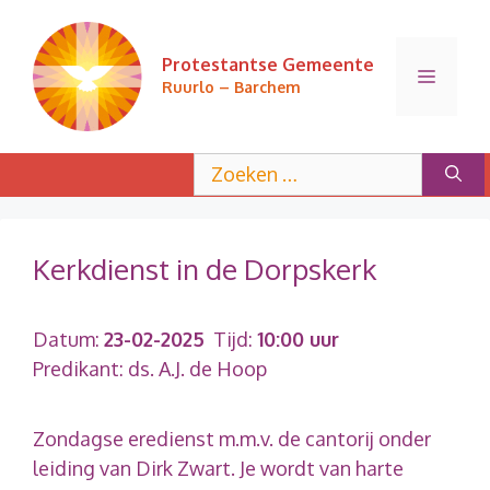
Ga
naar
Protestantse Gemeente
de
Menu
Ruurlo – Barchem
inhoud
Zoek
naar:
Kerkdienst in de Dorpskerk
Datum:
23-02-2025
Tijd:
10:00 uur
Predikant: ds. A.J. de Hoop
Zondagse eredienst m.m.v. de cantorij onder
leiding van Dirk Zwart. Je wordt van harte