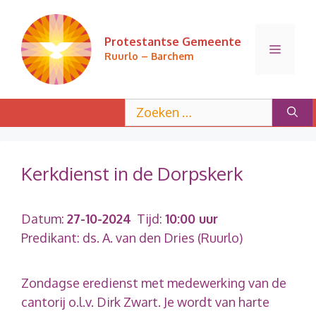
Ga
naar
Protestantse Gemeente
de
Menu
Ruurlo – Barchem
inhoud
Zoek
naar:
Kerkdienst in de Dorpskerk
Datum:
27-10-2024
Tijd:
10:00 uur
Predikant: ds. A. van den Dries (Ruurlo)
Zondagse eredienst met medewerking van de
cantorij o.l.v. Dirk Zwart. Je wordt van harte