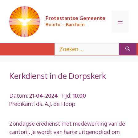
Ga
naar
Protestantse Gemeente
de
Menu
Ruurlo – Barchem
inhoud
Zoek
naar:
Kerkdienst in de Dorpskerk
Datum:
21-04-2024
Tijd:
10:00
Predikant: ds. A.J. de Hoop
Zondagse eredienst met medewerking van de
cantorij. Je wordt van harte uitgenodigd om