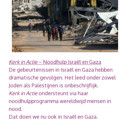
Kerk in Actie
– Noodhulp Israël en Gaza
De gebeurtenissen in Israël en Gaza hebben
dramatische gevolgen. Het leed onder zowel
Joden als Palestijnen is onbeschrijflijk.
Kerk in Actie
ondersteunt via haar
noodhulpprogramma wereldwijd mensen in
nood.
Dat doen we nu ook in Israël en Gaza.