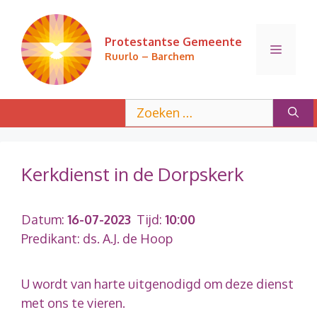
Ga
naar
Protestantse Gemeente
de
Menu
Ruurlo – Barchem
inhoud
Zoek
naar:
Kerkdienst in de Dorpskerk
Datum:
16-07-2023
Tijd:
10:00
Predikant: ds. A.J. de Hoop
U wordt van harte uitgenodigd om deze dienst
met ons te vieren.