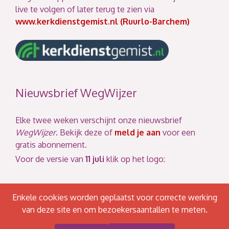
live te volgen of later terug te zien via
www.kerkdienstgemist.nl (Ruurlo-Barchem)
Nieuwsbrief WegWijzer
Elke twee weken verschijnt onze nieuwsbrief
WegWijzer
. Bekijk deze of
meld je aan
voor een
gratis abonnement.
Voor de versie van
11 juli
klik op het logo:
Enkele cookies worden geplaatst voor correcte werking
van deze site en om bezoekersaantallen te meten.