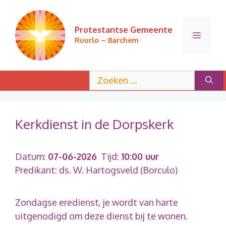
Ga
naar
Protestantse Gemeente
de
Menu
Ruurlo – Barchem
inhoud
Zoek
naar:
Kerkdienst in de Dorpskerk
Datum:
07-06-2026
Tijd:
10:00 uur
Predikant: ds. W. Hartogsveld (Borculo)
Zondagse eredienst, je wordt van harte
uitgenodigd om deze dienst bij te wonen.