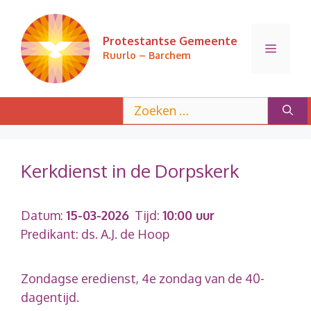
Ga
naar
Protestantse Gemeente
de
Menu
Ruurlo – Barchem
inhoud
Zoek
naar:
Kerkdienst in de Dorpskerk
Datum:
15-03-2026
Tijd:
10:00 uur
Predikant: ds. A.J. de Hoop
Zondagse eredienst, 4e zondag van de 40-
dagentijd.