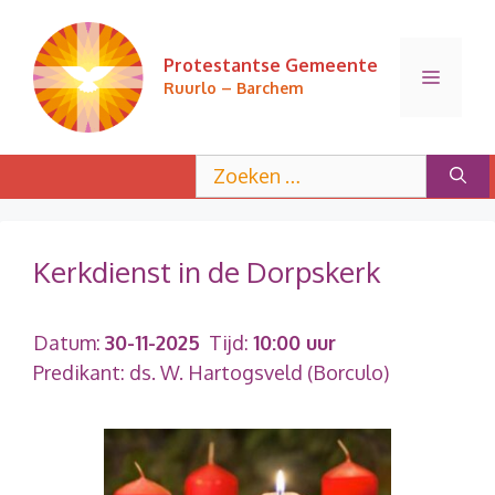
Ga
naar
Protestantse Gemeente
de
Menu
Ruurlo – Barchem
inhoud
Zoek
naar:
Kerkdienst in de Dorpskerk
Datum:
30-11-2025
Tijd:
10:00 uur
Predikant: ds. W. Hartogsveld (Borculo)