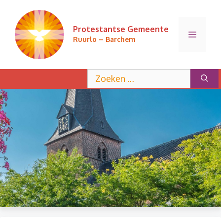
Ga
naar
Protestantse Gemeente
de
Menu
Ruurlo – Barchem
inhoud
Zoek
naar: