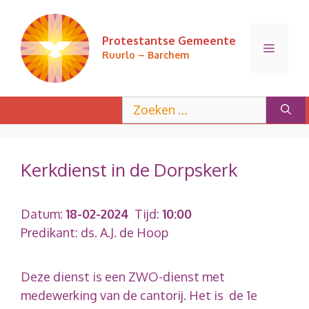
Ga
naar
Protestantse Gemeente
de
Menu
Ruurlo – Barchem
inhoud
Zoek
naar:
Kerkdienst in de Dorpskerk
Datum:
18-02-2024
Tijd:
10:00
Predikant: ds. A.J. de Hoop
Deze dienst is een ZWO-dienst met
medewerking van de cantorij. Het is de 1e