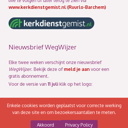
live te volgen of later terug te zien via
www.kerkdienstgemist.nl (Ruurlo-Barchem)
Nieuwsbrief WegWijzer
Elke twee weken verschijnt onze nieuwsbrief
WegWijzer
. Bekijk deze of
meld je aan
voor een
gratis abonnement.
Voor de versie van
11 juli
klik op het logo:
Enkele cookies worden geplaatst voor correcte werking
van deze site en om bezoekersaantallen te meten.
Akkoord
Privacy Policy