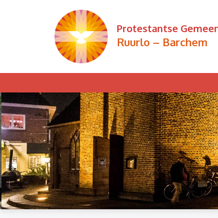
Ga
naar
Protestantse Gemee
de
Ruurlo – Barchem
inhoud