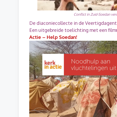
Conflict in Zuid-Soedan vero
De diaconiecollecte in de Veertigdagenti
Een uitgebreide toelichting met een film
Actie – Help Soedan!