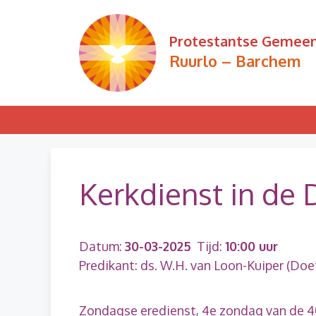
Ga
naar
Protestantse Gemee
de
Ruurlo – Barchem
inhoud
Kerkdienst in de
Datum:
30-03-2025
Tijd:
10:00 uur
Predikant: ds. W.H. van Loon-Kuiper (Do
Zondagse eredienst, 4e zondag van de 4