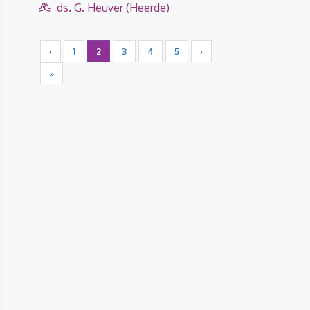
ds. G. Heuver (Heerde)
‹
1
2
3
4
5
›
»