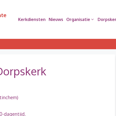
nte
Kerkdiensten
Nieuws
Organisatie
Dorpske
 Dorpskerk
etinchem)
0-dagentijd.