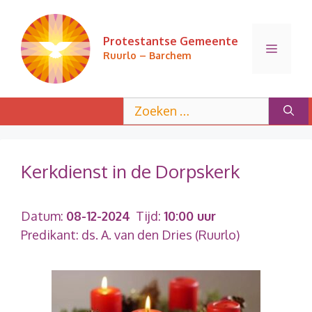
Ga
naar
Protestantse Gemeente
de
Menu
Ruurlo – Barchem
inhoud
Zoek
naar:
Kerkdienst in de Dorpskerk
Datum:
08-12-2024
Tijd:
10:00 uur
Predikant: ds. A. van den Dries (Ruurlo)