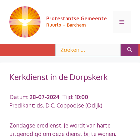
Ga
naar
Protestantse Gemeente
de
Menu
Ruurlo – Barchem
inhoud
Zoek
naar:
Kerkdienst in de Dorpskerk
Datum:
28-07-2024
Tijd:
10:00
Predikant: ds. D.C. Coppoolse (Odijk)
Zondagse eredienst. Je wordt van harte
uitgenodigd om deze dienst bij te wonen.