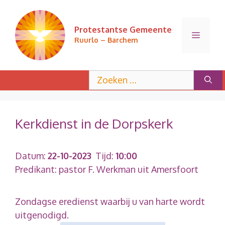
Ga
naar
Protestantse Gemeente
de
Menu
Ruurlo – Barchem
inhoud
Zoek
naar:
Kerkdienst in de Dorpskerk
Datum:
22-10-2023
Tijd:
10:00
Predikant: pastor F. Werkman uit Amersfoort
Zondagse eredienst waarbij u van harte wordt
uitgenodigd.