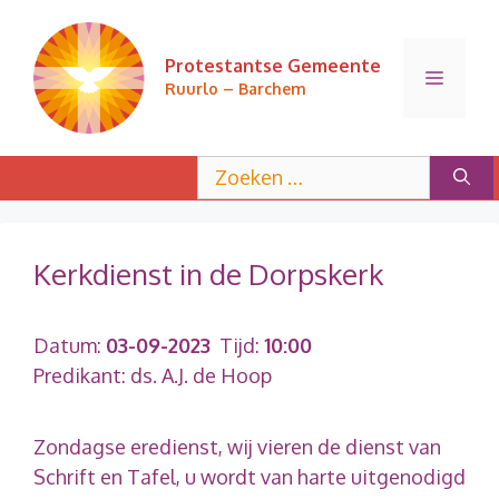
Ga
naar
Protestantse Gemeente
de
Menu
Ruurlo – Barchem
inhoud
Zoek
naar:
Kerkdienst in de Dorpskerk
Datum:
03-09-2023
Tijd:
10:00
Predikant: ds. A.J. de Hoop
Zondagse eredienst, wij vieren de dienst van
Schrift en Tafel, u wordt van harte uitgenodigd